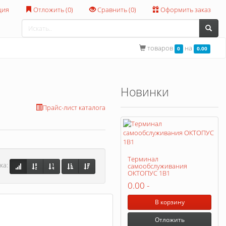
ция
Отложить (
0
)
Сравнить (
0
)
Оформить заказ
товаров
на
0
0.00
Новинки
Прайс-лист каталога
Терминал
ка:
самообслуживания
ОКТОПУС 1В1
0.00
-
В корзину
Отложить