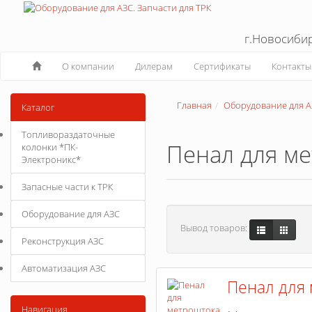
г.Новосиби
О компании
Дилерам
Сертификаты
Контакты
Главная
Оборудование для А
Каталог
Топливораздаточные
Пенал для м
колонки *ПК-
Электроникс*
Запасные части к ТРК
Оборудование для АЗС
Вывод товаров:
Реконструкция АЗС
Автоматизация АЗС
Пенал для
Навигация