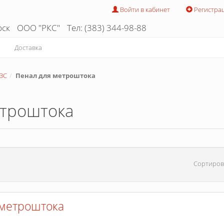
Войти в кабинет
Регистра
рск
ООО "РКС"
Тел: (383) 344-98-88
Доставка
ЗС
Пенал для метроштока
етроштока
Сортиров
 метроштока